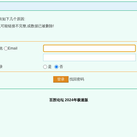
有如下几个原因:
可能链接不完整,或数据已被删除!
户名
Email
录
是
否
找回密码
百胜论坛 2024年极速版