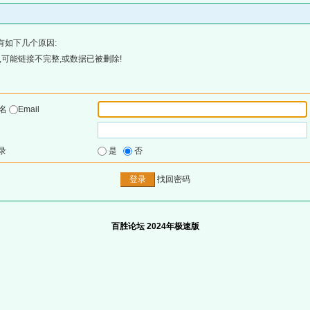
有如下几个原因:
可能链接不完整,或数据已被删除!
户名
Email
录
是
否
找回密码
百胜论坛 2024年极速版