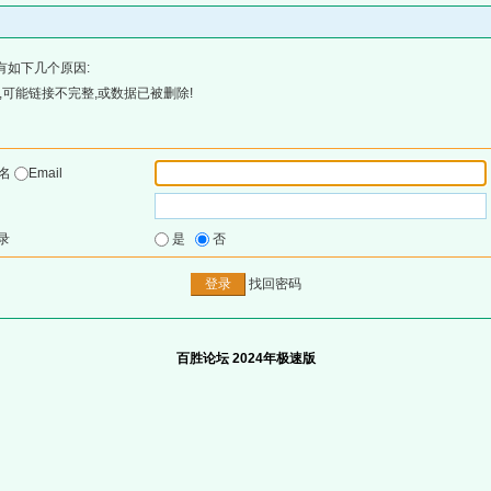
有如下几个原因:
可能链接不完整,或数据已被删除!
户名
Email
录
是
否
找回密码
百胜论坛 2024年极速版