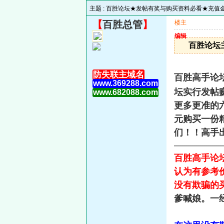
主题 :
百胜论坛★发帖有奖与购买资料必看★充值金币
【
百胜总管
】
楼主
编辑
百胜论坛
防失联主域名
百胜高手论
www.369288.com
坛实行发帖
www.682088.com
更多更准的
元购买一份
们！！高手
-------------------------
百胜高手论
认为有参考
没有欺骗的
爹喊娘。一