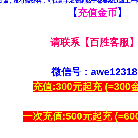
欺骗，没有假资料，每位高手发表的贴子都要经过版主严
【
充值金币
】
请联系【百胜客服
微信号：awe12318
充值:300元起充 (=300
一次充值:500元起充 (=60