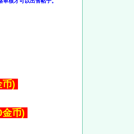
格审核才可以出售帖子。
】
金币)
0金币)