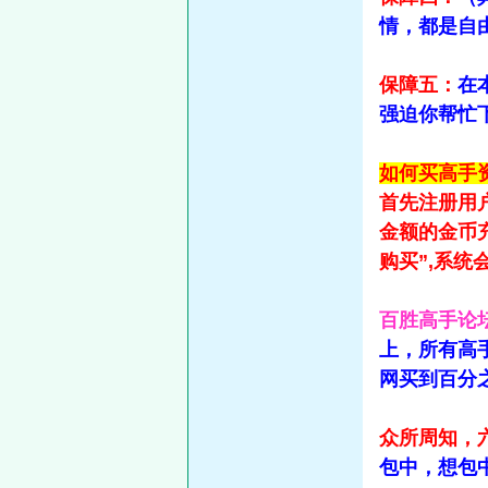
情，都是自
保障五：
在
强迫你帮忙
如何买高手资
首先注册用
金额的金币
购买”,系
百胜高手论
上，所有高
网买到百分
众所周知，
包中，想包