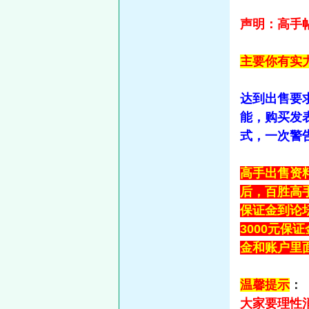
声明：高手帖
主要你有实
达到出售要
能，购买发
式，一次警
高手出售资
后，百胜高
保证金到论
3000元
金和账户里
温馨提示
：
大家要理性